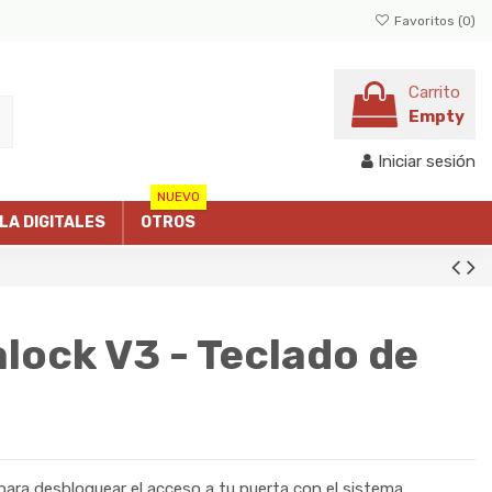
Favoritos (
0
)
Carrito
Empty
Iniciar sesión
NUEVO
LLA DIGITALES
OTROS
ock V3 - Teclado de
ara desbloquear el acceso a tu puerta con el sistema