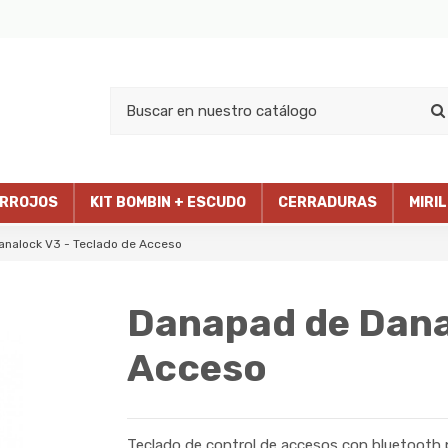
RROJOS
KIT BOMBIN + ESCUDO
CERRADURAS
MIRI
nalock V3 - Teclado de Acceso
Danapad de Danal
Acceso
Teclado de control de accesos con bluetooth p