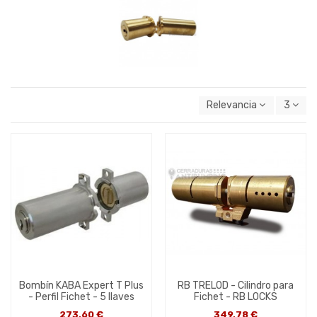
Relevancia
3
Bombín KABA Expert T Plus
RB TRELOD - Cilindro para
- Perfil Fichet - 5 llaves
Fichet - RB LOCKS
273,60 €
349,78 €