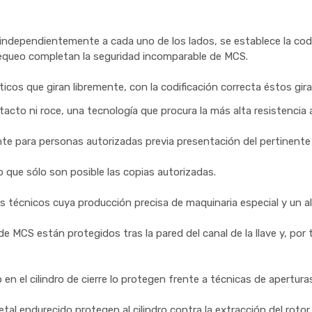
ndependientemente a cada uno de los lados, se establece la codi
chequeo completan la seguridad incomparable de MCS.
ticos que giran libremente, con la codificación correcta éstos gir
tacto ni roce, una tecnología que procura la más alta resistencia
nte para personas autorizadas previa presentación del pertinente 
o que sólo son posible las copias autorizadas.
tos técnicos cuya producción precisa de maquinaria especial y un 
de MCS están protegidos tras la pared del canal de la llave y, po
en el cilindro de cierre lo protegen frente a técnicas de apertura
tal endurecido protegen al cilindro contra la extracción del roto