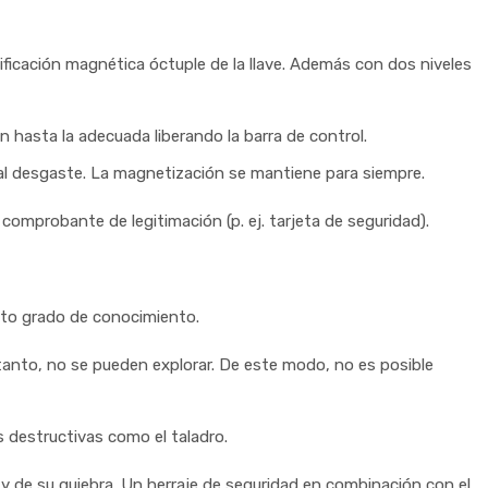
ficación magnética óctuple de la llave. Además con dos niveles
an hasta la adecuada liberando la barra de control.
 al desgaste. La magnetización se mantiene para siempre.
comprobante de legitimación (p. ej. tarjeta de seguridad).
alto grado de conocimiento.
r tanto, no se pueden explorar. De este modo, no es posible
s destructivas como el taladro.
r y de su quiebra. Un herraje de seguridad en combinación con el