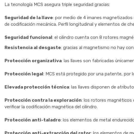
La tecnología MCS asegura triple seguridad gracias:
Seguridad de la llave
: por medio de 4 imanes magnetizados i
de codificación mecánica. Perfil longitudinal y elementos de 
Seguridad funcional
: el cilindro cuenta con 8 rotores magné
Resistencia al desgaste
: gracias al magnetismo no hay con
Protección organizativa
: las llaves son fabricadas únicame
Protección legal
: MCS está protegido por una patente, por l
Elevada protección técnica
: las llaves disponen de atribu
Protección contra la exploración
: los rotores magnéticos 
verificar la codificación magnética del cilindro.
Protección anti-taladro
: los elementos de metal endurecido 
Protección anti-extracción del rotor
: los elementos de me