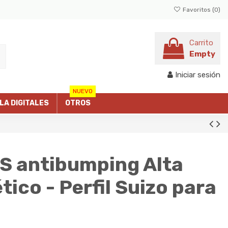
Favoritos (
0
)
Carrito
Empty
Iniciar sesión
NUEVO
LLA DIGITALES
OTROS
 antibumping Alta
ico - Perfil Suizo para