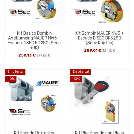
Kit Basico Bombin
Kit Bombin MAUER NW5 +
Antibumping MAUER NW5 +
Escudo DISEC BKS280
Escudo DISEC BD280 (Serie
(Serie Kripton)
ROK)
289,01 €
321,12 €
250,13 €
277,92 €
¡En oferta!
¡En oferta!
-10%
-10%
Kit Escudo Protector
Kit Plus Escudo con Placa