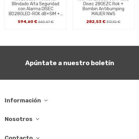
Blindado Alta Seguridad
Disec 280EZC Rok +
con Alarma DISEC
Bombin Antibumping
BD280LED-ROK dB+SIM +...
MAUER NW5
594,60 €
282,53 €
660,67 €
313,92 €
Apúntate a nuestro boletín
Información
Nosotros
Contacto