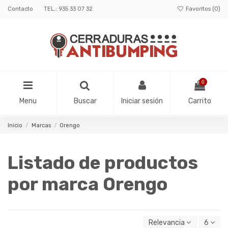
Contacto
TEL.: 935 33 07 32
Favoritos (
0
)
0
Menu
Buscar
Iniciar sesión
Carrito
Inicio
Marcas
Orengo
Listado de productos
por marca Orengo
Relevancia
6