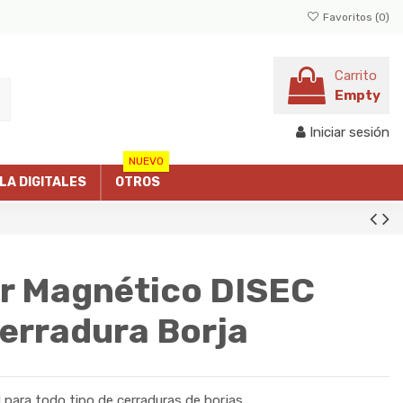
Favoritos (
0
)
Carrito
Empty
Iniciar sesión
NUEVO
LLA DIGITALES
OTROS
r Magnético DISEC
rradura Borja
para todo tipo de cerraduras de borjas.