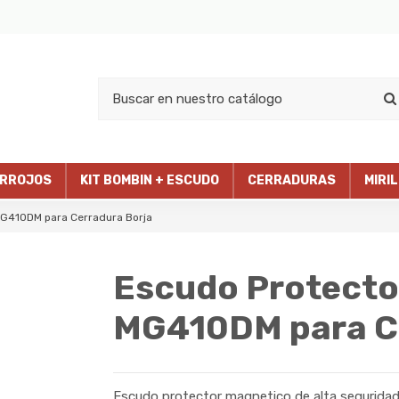
RROJOS
KIT BOMBIN + ESCUDO
CERRADURAS
MIRI
MG410DM para Cerradura Borja
Escudo Protecto
MG410DM para Ce
Escudo protector magnetico de alta seguridad 