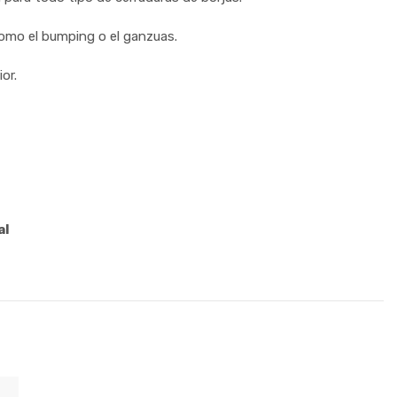
como el bumping o el ganzuas.
or.
al